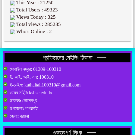
This Year : 21250
Total Users : 49323
Views Today : 325
Total views : 285285
Who's Online : 2
প্রতিষ্ঠানের মেইলিং ঠিকানা
মোবাইল নম্বর: 01309-100310
ই. আই. আই. এন: 100310
ই-মেইল: kathaltali100310@gmail.com
ওয়েব সাইটঃ kshsc.edu.bd
ডাকঘরঃ হোসেনপুর
উপজেলাঃ পাথরঘাটা
জেলাঃ বরগুনা
গুরুত্বপূর্ণ লিংক