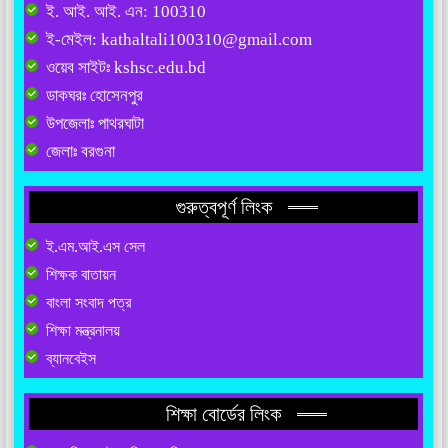
ই. আই. আই. এন: 100310
ই-মেইল: kathaltali100310@gmail.com
ওয়েব সাইটঃ kshsc.edu.bd
ডাকঘরঃ হোসেনপুর
উপজেলাঃ পাথরঘাটা
জেলাঃ বরগুনা
গুরুত্বপূর্ণ লিংক
ই.এম.আই.এস সেল
শিক্ষক বাতায়ন
বাংলা সংবাদ পত্র
শিক্ষা মন্ত্রনালয়
ব্যানবেইস
শিক্ষা বোর্ডের লিংক