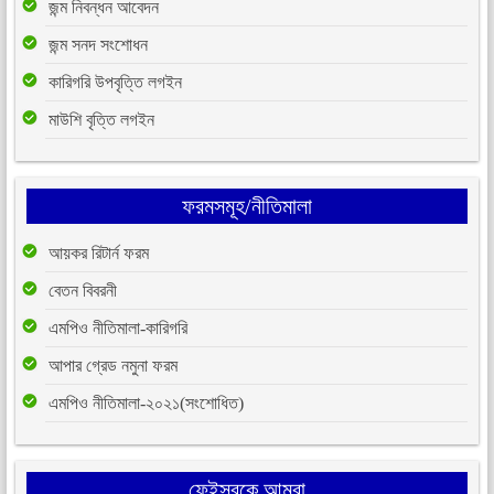
জন্ম নিবন্ধন আবেদন
জন্ম সনদ সংশোধন
কারিগরি উপবৃত্তি লগইন
মাউশি বৃত্তি লগইন
ফরমসমূহ/নীতিমালা
আয়কর রিটার্ন ফরম
বেতন বিবরনী
এমপিও নীতিমালা-কারিগরি
আপার গ্রেড নমুনা ফরম
এমপিও নীতিমালা-২০২১(সংশোধিত)
ফেইসবুকে আমরা