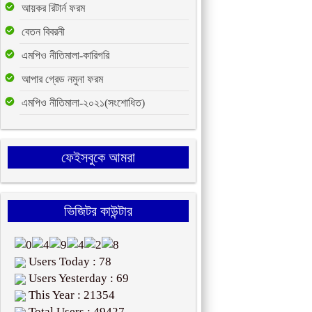
আয়কর রিটার্ন ফরম
বেতন বিবরনী
এমপিও নীতিমালা-কারিগরি
আপার গ্রেড নমুনা ফরম
এমপিও নীতিমালা-২০২১(সংশোধিত)
ফেইসবুকে আমরা
ভিজিটর কাউন্টার
Users Today : 78
Users Yesterday : 69
This Year : 21354
Total Users : 49427