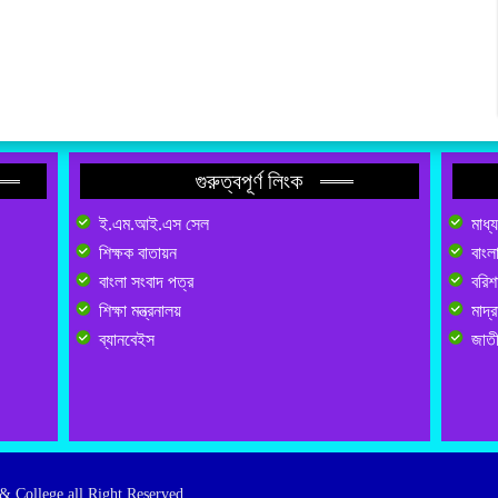
গুরুত্বপূর্ণ লিংক
ই.এম.আই.এস সেল
মাধ্
শিক্ষক বাতায়ন
বাংল
বাংলা সংবাদ পত্র
বরিশা
শিক্ষা মন্ত্রনালয়
মাদ্র
ব্যানবেইস
জাতী
& College all Right Reserved