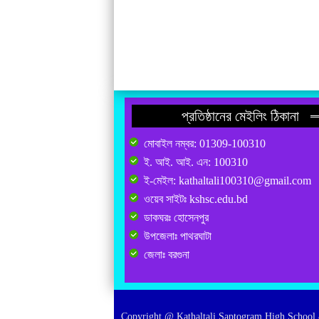
প্রতিষ্ঠানের মেইলিং ঠিকানা
মোবাইল নম্বর: 01309-100310
ই. আই. আই. এন: 100310
ই-মেইল: kathaltali100310@gmail.com
ওয়েব সাইটঃ kshsc.edu.bd
ডাকঘরঃ হোসেনপুর
উপজেলাঃ পাথরঘাটা
জেলাঃ বরগুনা
Copyright @ Kathaltali Saptogram High School 