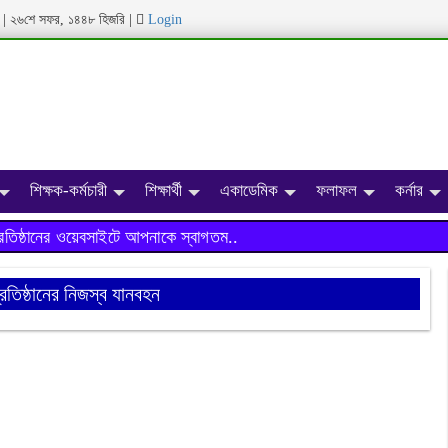
ব্দ | ২৬শে সফর, ১৪৪৮ হিজরি
|
Login
শিক্ষক-কর্মচারী
শিক্ষার্থী
একাডেমিক
ফলাফল
কর্নার
্ঠানের ওয়েবসাইটে আপনাকে স্বাগতম..
্রতিষ্ঠানের নিজস্ব যানবহন