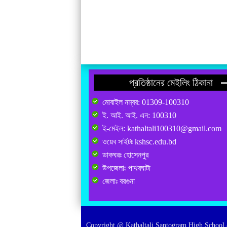
প্রতিষ্ঠানের মেইলিং ঠিকানা
মোবাইল নম্বর: 01309-100310
ই. আই. আই. এন: 100310
ই-মেইল: kathaltali100310@gmail.com
ওয়েব সাইটঃ kshsc.edu.bd
ডাকঘরঃ হোসেনপুর
উপজেলাঃ পাথরঘাটা
জেলাঃ বরগুনা
Copyright @ Kathaltali Saptogram High School 