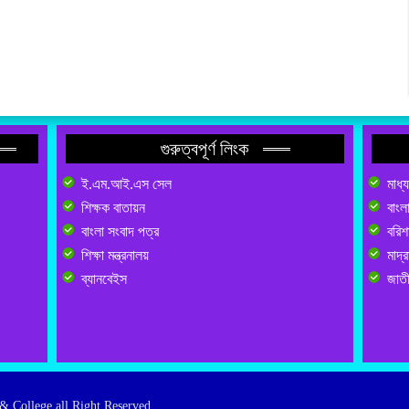
গুরুত্বপূর্ণ লিংক
ই.এম.আই.এস সেল
মাধ্
শিক্ষক বাতায়ন
বাংল
বাংলা সংবাদ পত্র
বরিশা
শিক্ষা মন্ত্রনালয়
মাদ্র
ব্যানবেইস
জাতী
& College all Right Reserved