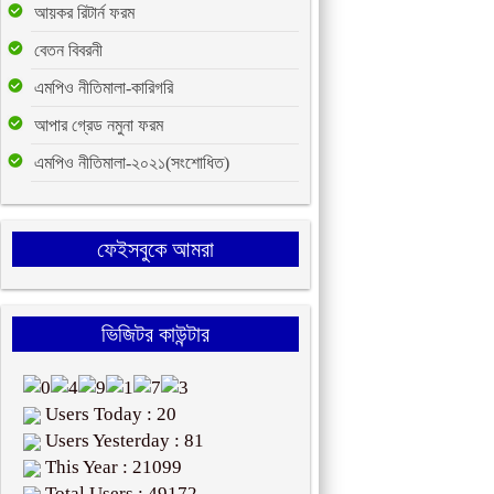
আয়কর রিটার্ন ফরম
বেতন বিবরনী
এমপিও নীতিমালা-কারিগরি
আপার গ্রেড নমুনা ফরম
এমপিও নীতিমালা-২০২১(সংশোধিত)
ফেইসবুকে আমরা
ভিজিটর কাউন্টার
Users Today : 20
Users Yesterday : 81
This Year : 21099
Total Users : 49172