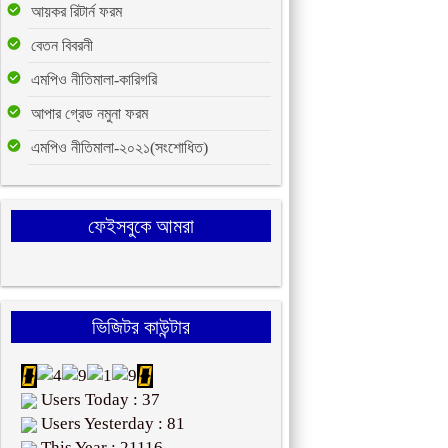
আয়কর রিটার্ন ফরম
বেতন বিবরনী
এমপিও নীতিমালা-কারিগরি
আপার গ্রেড নমুনা ফরম
এমপিও নীতিমালা-২০২১(সংশোধিত)
ফেইসবুকে আমরা
ভিজিটর কাউন্টার
Users Today : 37
Users Yesterday : 81
This Year : 21116