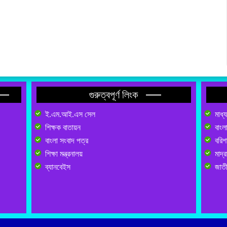
গুরুত্বপূর্ণ লিংক
ই.এম.আই.এস সেল
মাধ্
শিক্ষক বাতায়ন
বাংল
বাংলা সংবাদ পত্র
বরিশা
শিক্ষা মন্ত্রনালয়
মাদ্র
ব্যানবেইস
জাতী