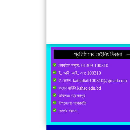
প্রতিষ্ঠানের মেইলিং ঠিকানা
মোবাইল নম্বর: 01309-100310
ই. আই. আই. এন: 100310
ই-মেইল: kathaltali100310@gmail.com
ওয়েব সাইটঃ kshsc.edu.bd
ডাকঘরঃ হোসেনপুর
উপজেলাঃ পাথরঘাটা
জেলাঃ বরগুনা