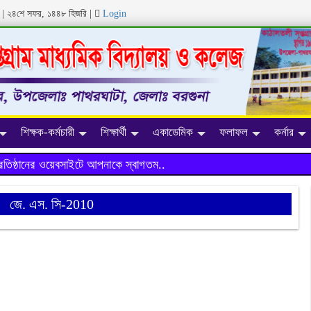
ব্দ | ২৪শে সফর, ১৪৪৮ হিজরি
|
Login
শিক্ষক-কর্মচারী
শিক্ষার্থী
একাডেমিক
ফলাফল
কর্নার
্ঠানের ওয়েবসাইটে আপনাকে স্বাগতম..
জে. এস. সি-2010