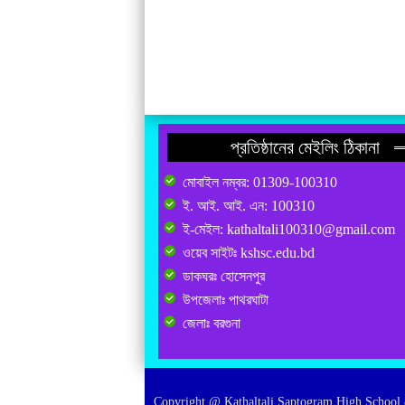
প্রতিষ্ঠানের মেইলিং ঠিকানা
মোবাইল নম্বর: 01309-100310
ই. আই. আই. এন: 100310
ই-মেইল: kathaltali100310@gmail.com
ওয়েব সাইটঃ kshsc.edu.bd
ডাকঘরঃ হোসেনপুর
উপজেলাঃ পাথরঘাটা
জেলাঃ বরগুনা
Copyright @ Kathaltali Saptogram High School 