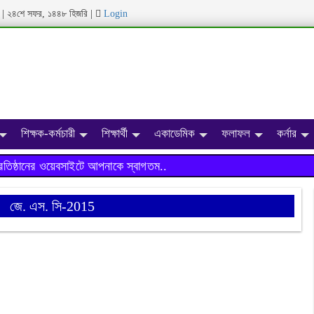
ব্দ | ২৪শে সফর, ১৪৪৮ হিজরি
|
Login
শিক্ষক-কর্মচারী
শিক্ষার্থী
একাডেমিক
ফলাফল
কর্নার
্ঠানের ওয়েবসাইটে আপনাকে স্বাগতম..
জে. এস. সি-2015