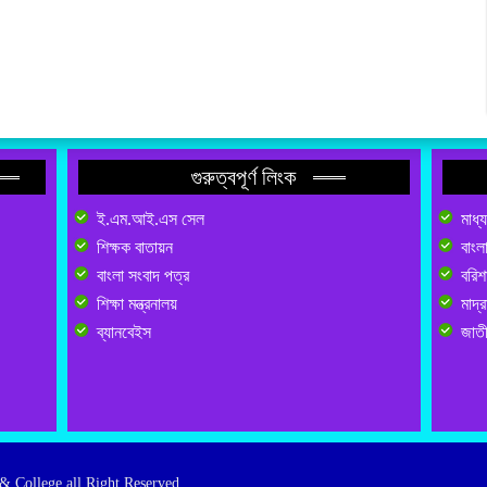
গুরুত্বপূর্ণ লিংক
ই.এম.আই.এস সেল
মাধ্
শিক্ষক বাতায়ন
বাংল
বাংলা সংবাদ পত্র
বরিশা
শিক্ষা মন্ত্রনালয়
মাদ্র
ব্যানবেইস
জাতী
& College all Right Reserved