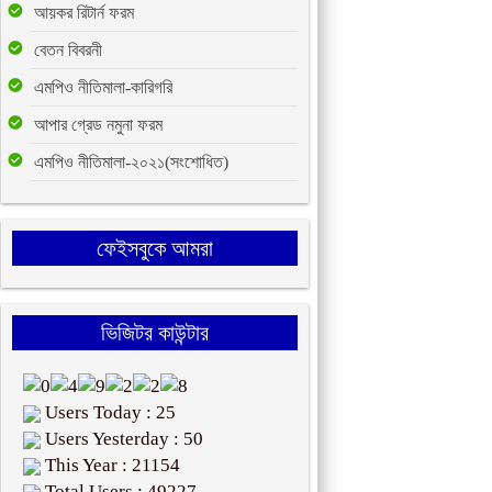
আয়কর রিটার্ন ফরম
বেতন বিবরনী
এমপিও নীতিমালা-কারিগরি
আপার গ্রেড নমুনা ফরম
এমপিও নীতিমালা-২০২১(সংশোধিত)
ফেইসবুকে আমরা
ভিজিটর কাউন্টার
Users Today : 25
Users Yesterday : 50
This Year : 21154
Total Users : 49227