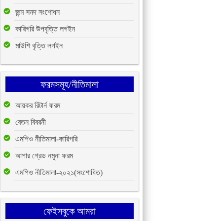
জন্ম সনদ সংশোধন
কারিগরি উপবৃত্তি লগইন
মাউশি বৃত্তি লগইন
ফরমসমূহ/নীতিমালা
আয়কর রিটার্ন ফরম
বেতন বিবরনী
এমপিও নীতিমালা-কারিগরি
আপার গ্রেড নমুনা ফরম
এমপিও নীতিমালা-২০২১(সংশোধিত)
ফেইসবুকে আমরা