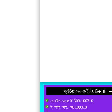
প্রতিষ্ঠানের মেইলিং ঠিকানা
মোবাইল নম্বর: 01309-100310
ই. আই. আই. এন: 100310