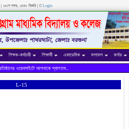
ব্দ | ২৫শে সফর, ১৪৪৮ হিজরি
|
Login
শিক্ষক-কর্মচারী
শিক্ষার্থী
একাডেমিক
ফলাফল
কর্নার
ঠানের ওয়েবসাইটে আপনাকে স্বাগতম..
L-15