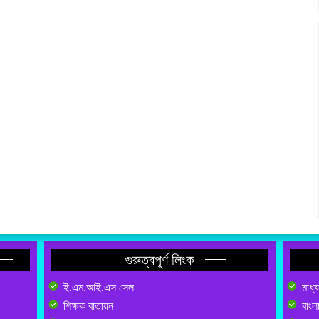
গুরুত্বপূর্ণ লিংক
ই.এম.আই.এস সেল
মাধ্
শিক্ষক বাতায়ন
বাংল