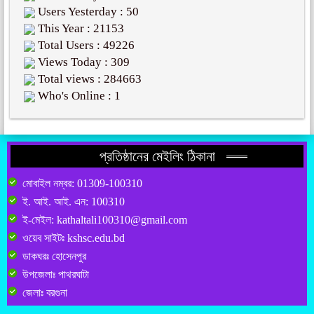
Users Yesterday : 50
This Year : 21153
Total Users : 49226
Views Today : 309
Total views : 284663
Who's Online : 1
প্রতিষ্ঠানের মেইলিং ঠিকানা
মোবাইল নম্বর: 01309-100310
ই. আই. আই. এন: 100310
ই-মেইল: kathaltali100310@gmail.com
ওয়েব সাইটঃ kshsc.edu.bd
ডাকঘরঃ হোসেনপুর
উপজেলাঃ পাথরঘাটা
জেলাঃ বরগুনা