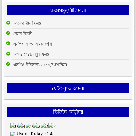
ফরমসমূহ/নীতিমালা
আয়কর রিটার্ন ফরম
বেতন বিবরনী
এমপিও নীতিমালা-কারিগরি
আপার গ্রেড নমুনা ফরম
এমপিও নীতিমালা-২০২১(সংশোধিত)
ফেইসবুকে আমরা
ভিজিটর কাউন্টার
Users Today : 24