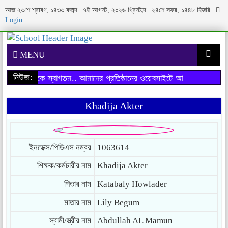
আজ ২৩শে শ্রাবণ, ১৪৩৩ বঙ্গাব্দ | ৭ই আগস্ট, ২০২৬ খ্রিস্টাব্দ | ২৪শে সফর, ১৪৪৮ হিজরি
|
Login
MENU
নিউজ:
াইটে আপনাকে স্বাগতম..
আমাদের প্রতিষ্ঠানের ওয়েবসাইটে আপনাকে স্বাগতম..
Khadija Akter
ইনডেক্স/পিডিএস নম্বর
1063614
শিক্ষক/কর্মচারীর নাম
Khadija Akter
পিতার নাম
Katabaly Howlader
মাতার নাম
Lily Begum
স্বামী/স্ত্রীর নাম
Abdullah AL Mamun