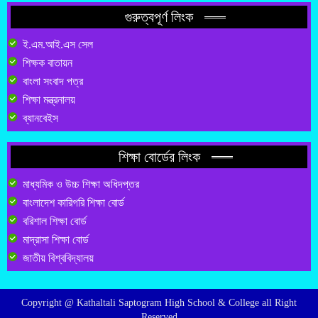
গুরুত্বপূর্ণ লিংক
ই.এম.আই.এস সেল
শিক্ষক বাতায়ন
বাংলা সংবাদ পত্র
শিক্ষা মন্ত্রনালয়
ব্যানবেইস
শিক্ষা বোর্ডের লিংক
মাধ্যমিক ও উচ্চ শিক্ষা অধিদপ্তর
বাংলাদেশ কারিগরি শিক্ষা বোর্ড
বরিশাল শিক্ষা বোর্ড
মাদ্রাসা শিক্ষা বোর্ড
জাতীয় বিশ্ববিদ্যালয়
Copyright @ Kathaltali Saptogram High School & College all Right
Reserved